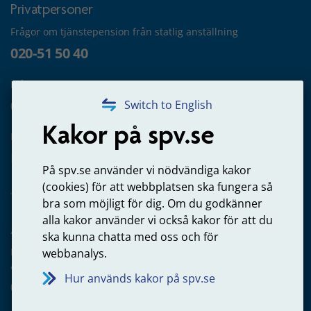
Privatpersoner
Frågor om tjänstepension från statlig anställning
020-51 50 40
Frågor om utbetalning
020-65 00 65
Switch to English
Kakor på spv.se
Kontakta oss
Privatperson – skicka mejl till oss
På spv.se använder vi nödvändiga kakor
(cookies) för att webbplatsen ska fungera så
bra som möjligt för dig. Om du godkänner
alla kakor använder vi också kakor för att du
Arbetsgivare
ska kunna chatta med oss och för
Frågor om administration av tjänstepension från statlig
webbanalys.
anställning
Hur används kakor på spv.se
060-18 75 03