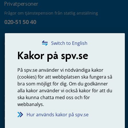
Privatpersoner
Frågor om tjänstepension från statlig anställning
020-51 50 40
Frågor om utbetalning
020-65 00 65
Switch to English
Kakor på spv.se
Kontakta oss
Privatperson – skicka mejl till oss
På spv.se använder vi nödvändiga kakor
(cookies) för att webbplatsen ska fungera så
bra som möjligt för dig. Om du godkänner
alla kakor använder vi också kakor för att du
Arbetsgivare
ska kunna chatta med oss och för
Frågor om administration av tjänstepension från statlig
webbanalys.
anställning
Hur används kakor på spv.se
060-18 75 03