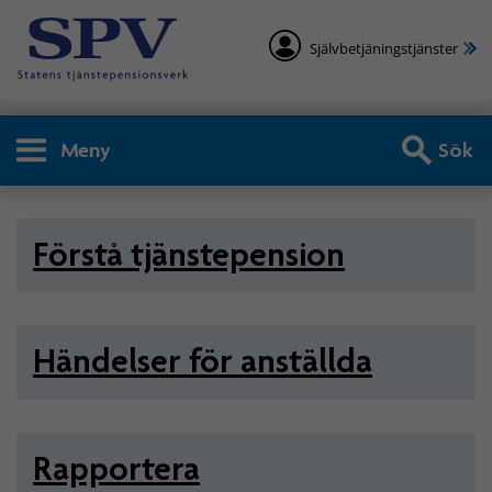
Självbetjäningstjänster
Meny
Sök
Arbetsgivare - Statlig tjän
Förstå tjänstepension
Händelser för anställda
Rapportera