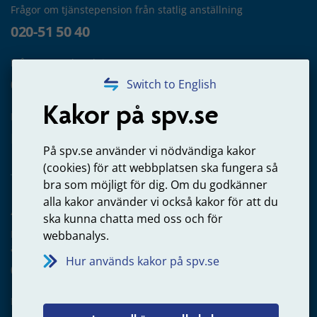
Frågor om tjänstepension från statlig anställning
020-51 50 40
Frågor om utbetalning
020-65 00 65
Switch to English
Kakor på spv.se
Kontakta oss
Privatperson – skicka mejl till oss
På spv.se använder vi nödvändiga kakor
(cookies) för att webbplatsen ska fungera så
bra som möjligt för dig. Om du godkänner
alla kakor använder vi också kakor för att du
Arbetsgivare
ska kunna chatta med oss och för
Frågor om administration av tjänstepension från statlig
webbanalys.
anställning
Hur används kakor på spv.se
060-18 75 03
Kontakta oss