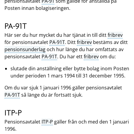
pensionsavtalet
PA-91
som gällde för anställda på
Posten innan bolagiseringen.
PA-91T
Här ser du hur mycket du har tjänat in till ditt
fribrev
för pensionsavtalet
PA-91T
. Ditt
fribrev
bestäms av ditt
pensionsunderlag
och hur länge du har omfattats av
pensionsavtalet
PA-91T
. Du har ett
fribrev
om du:
slutade din anställning eller bytte bolag inom Posten
under perioden 1 mars 1994 till 31 december 1995.
Om du var sjuk 1 januari 1996 gäller pensionsavtalet
PA-91T
så länge du är fortsatt sjuk.
ITP-P
Pensionsavtalet
ITP-P
gäller från och med den 1 januari
1996.