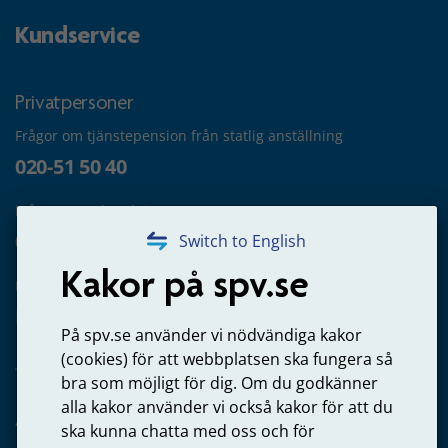
Kundservice
Privatpersoner
Frågor om tjänstepension från statlig anställning
020-51 50 40
Frågor om utbetalning
020-65 00 65
Switch to English
Kakor på spv.se
Kontakta oss
Privatperson – skicka mejl till oss
På spv.se använder vi nödvändiga kakor
(cookies) för att webbplatsen ska fungera så
bra som möjligt för dig. Om du godkänner
alla kakor använder vi också kakor för att du
Arbetsgivare
ska kunna chatta med oss och för