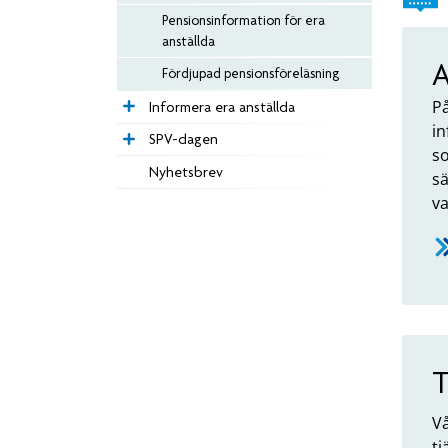
Pensionsinformation för era
anställda
A
Fördjupad pensionsföreläsning
På
Informera era anställda
i
SPV-dagen
so
Nyhetsbrev
sä
v
T
Vå
tj