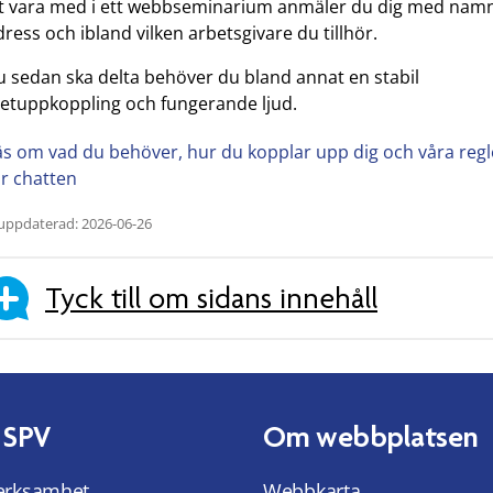
tt vara med i ett webbseminarium anmäler du dig med namn
ress och ibland vilken arbetsgivare du tillhör.
u sedan ska delta behöver du bland annat en stabil
netuppkoppling och fungerande ljud.
äs om vad du behöver, hur du kopplar upp dig och våra regl
ör chatten
uppdaterad: 2026-06-26
Tyck till om sidans innehåll
 SPV
Om webbplatsen
erksamhet
Webbkarta