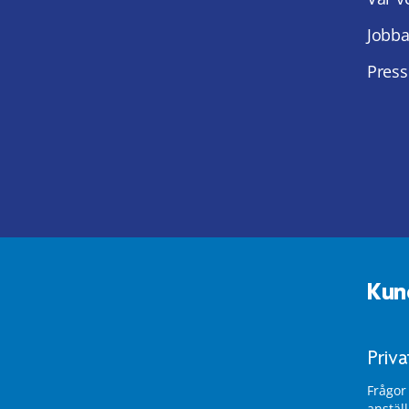
Jobba
Press
Kun
Priv
Frågor
anstäl