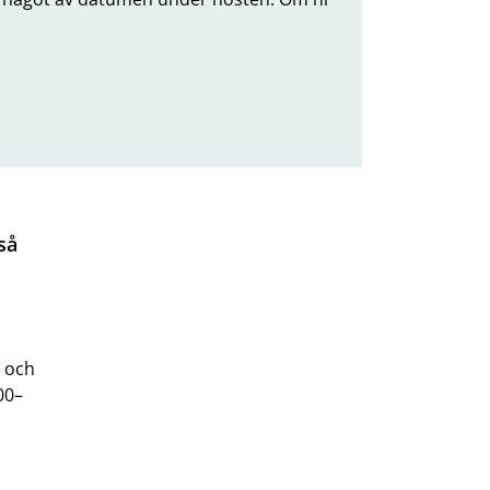
så
och
00–