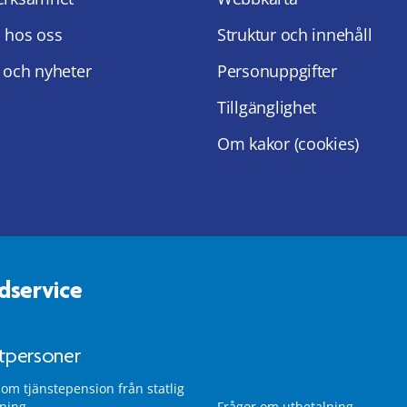
 hos oss
Struktur och innehåll
 och nyheter
Personuppgifter
Tillgänglighet
Om kakor (cookies)
dservice
atpersoner
 om tjänstepension från statlig
lning
Frågor om utbetalning