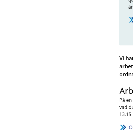
är
Vi h
arbet
ordn
Arb
På en
vad d
13.15
O