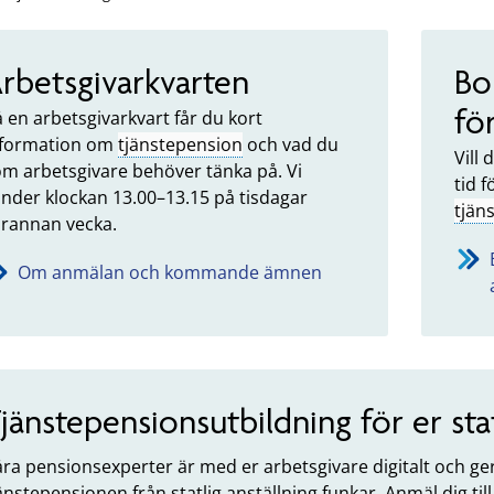
rbetsgivarkvarten
Bo
fö
 en arbetsgivarkvart får du kort
nformation om
tjänstepension
och vad du
Vill
m arbetsgivare behöver tänka på. Vi
tid 
nder klockan 13.00–13.15 på tisdagar
tjän
arannan vecka.
Om anmälan och kommande ämnen
jänstepensionsutbildning för er sta
ra pensionsexperter är med er arbetsgivare digitalt och ger
änstepensionen från statlig anställning funkar. Anmäl dig t