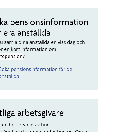
ka pensionsinformation
r era anställda
 du samla dina anställda en viss dag och
för en kort information om
stepension
?
Boka pensionsinformation för de
anställda
tliga arbetsgivare
 en helhetsbild av hur
ill något av datumen under hösten. Om ni