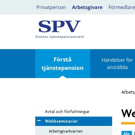
Privatperson
Arbetsgivare
Förmedlare
Förstå
Händelser för
tjänstepension
anställda
Arbets
We
Avtal och författningar
Webbseminarier
Arbetsgivarkvarten