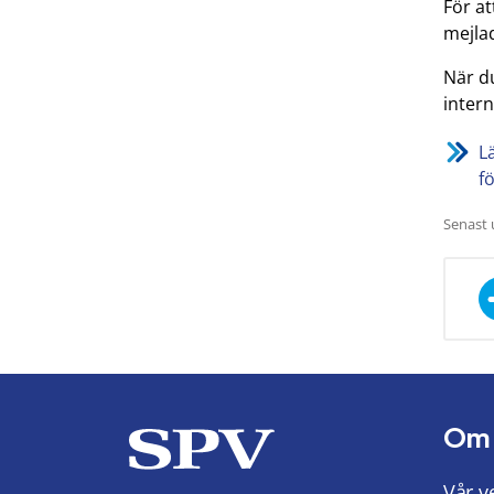
För a
mejlad
När d
inter
L
f
Senast 
Om
Vår v