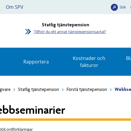
Om SPV
Sök
Statlig tjänstepension
Tillhör du ett annat tjänstepensionsavtal?
Kostnader och
Bl
Rapportera
fakturor
givare
Statlig tjänstepension
Förstå tjänstepension
Webbse
bbseminarier
Dölj ordförklaringar