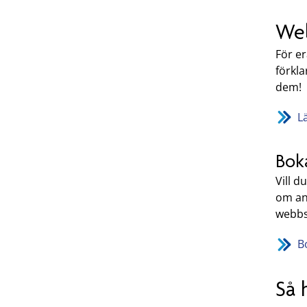
Web
För e
förkl
dem!
L
Boka
Vill d
om an
webbs
B
Så 