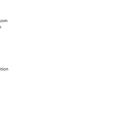
 som
m
ation
t