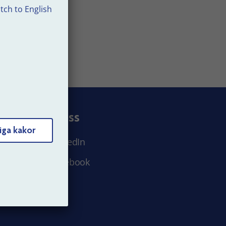
tch to English
Följ oss
iga kakor
LinkedIn
Facebook