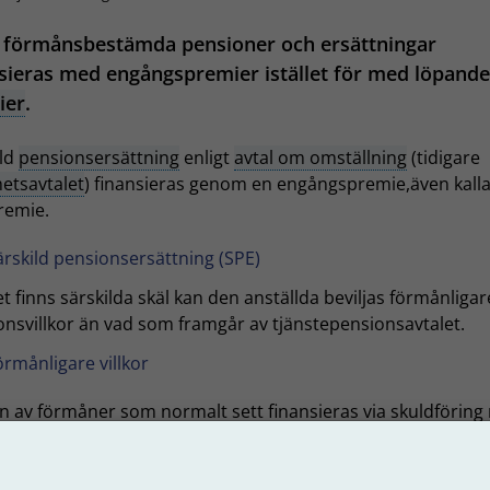
a förmånsbestämda pensioner och ersättningar
sieras med engångspremier istället för med löpande
ier
.
ild
pensionsersättning
enligt
avtal om omställning
(tidigare
hetsavtalet
) finansieras genom en engångspremie,även kall
remie.
ärskild pensionsersättning (SPE)
 finns särskilda skäl kan den anställda beviljas förmånligar
onsvillkor än vad som framgår av tjänstepensionsavtalet.
örmånligare villkor
en av förmåner som normalt sett finansieras via skuldförin
 vissa fall kan finansieras med engångspremier
nlösen