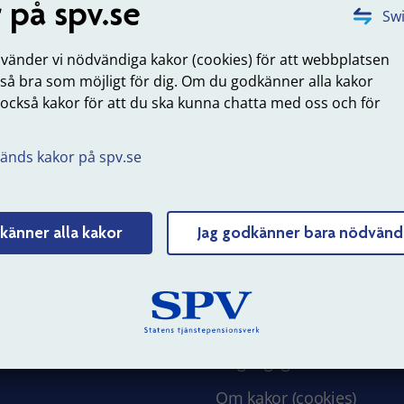
 på spv.se
Swi
uppdaterad: 2024-06-10
nvänder vi nödvändiga kakor (cookies) för att webbplatsen
 så bra som möjligt för dig. Om du godkänner alla kakor
Tyck till om sidans innehåll
 också kakor för att du ska kunna chatta med oss och för
.
änds kakor på spv.se
 SPV
Om webbplatsen
känner alla kakor
Jag godkänner bara nödvänd
erksamhet
Webbkarta
 hos oss
Struktur och innehåll
 och nyheter
Personuppgifter
Tillgänglighet
Om kakor (cookies)