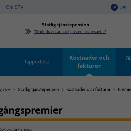
Om SPV
Sök
Statlig tjänstepension
Tillhör du ett annat tjänstepensionsavtal?
Kostnader och
Bl
Rapportera
fakturor
givare
Statlig tjänstepension
Kostnader och fakturor
Premie
gångspremier
Dölj ordförklaringar