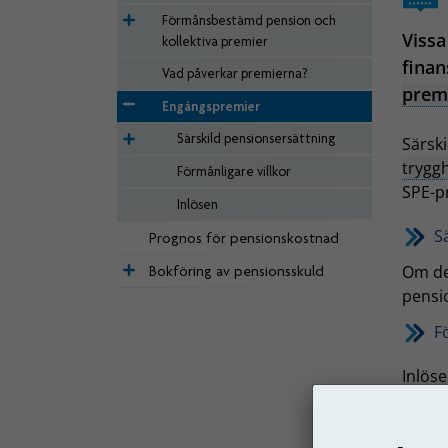
Förmånsbestämd pension och
Viss
kollektiva premier
finan
Vad påverkar premierna?
prem
Engångspremier
Särskild pensionsersättning
Särsk
trygg
Förmånligare villkor
SPE-p
Inlösen
S
Prognos för pensionskostnad
Om det
Bokföring av pensionsskuld
pensi
F
Inlös
som i
I