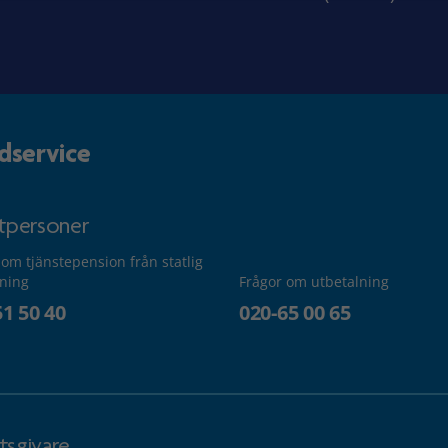
dservice
atpersoner
 om tjänstepension från statlig
lning
Frågor om utbetalning
51 50 40
020-65 00 65
tsgivare