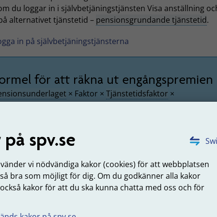
om du loggar in i självbetjäningstjänsten Visa anställning oc
 på alternativet tjänstetid –
pensionsgrundande tjänstetid
.
ogga in på självbetjäningstjänsterna
ormel för att räkna ut engångspremien
ensionsunderlaget
× Faktor ×
Tjänstetidsfaktor
×
onsolideringsfaktor
 på spv.se
Swi
na också med särskild löneskatt
nvänder vi nödvändiga kakor (cookies) för att webbplatsen
som arbetsgivare statlig myndighet betalar du löneskatt på
 så bra som möjligt för dig. Om du godkänner alla kakor
nt vid fakturering av engångspremien. Är du som arbetsgiv
 också kakor för att du ska kunna chatta med oss och för
n statlig myndighet ansvarar du själv för att betala särskild
.
att på pensionskostnaden direkt till Skatteverket.
änds kakor på spv.se