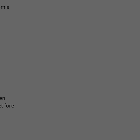
emie
e
den
et före