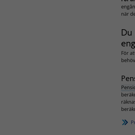
engån
när de
Du 
eng
För a
behöv
Pen
Pensi
beräkn
räkna
beräk
P