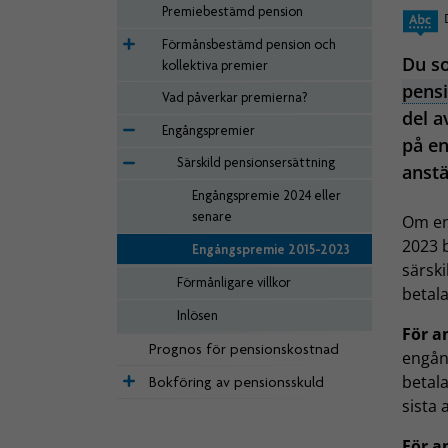
Premiebestämd pension
Förmånsbestämd pension och
Du so
kollektiva premier
pensi
Vad påverkar premierna?
del a
Engångspremier
på e
Särskild pensionsersättning
anstä
Engångspremie 2024 eller
senare
Om en 
2023 
Engångspremie 2015-2023
särsk
Förmånligare villkor
betala
Inlösen
För a
Prognos för pensionskostnad
engån
betal
Bokföring av pensionsskuld
sista 
För a