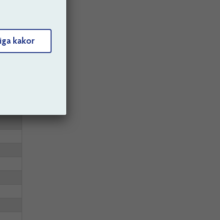
iga kakor
r