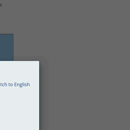
h
tch to English
 24,26
are