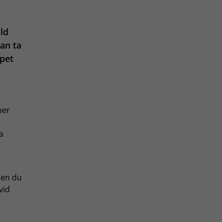
ld
an ta
ppet
ber
a
Men du
vid