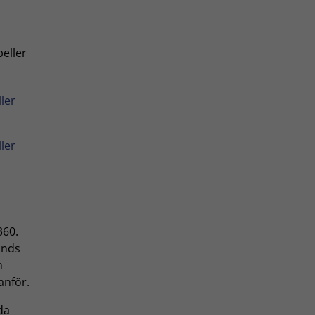
eller
ler
ler
360.
änds
n
anför.
da