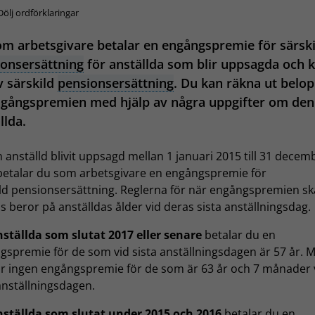
Dölj ordförklaringar
m arbetsgivare betalar en engångspremie för särski
onsersättning
för anställda som blir uppsagda och k
v särskild
pensionsersättning
. Du kan räkna ut belo
ngångspremien med hjälp av några uppgifter om den
llda.
anställd blivit uppsagd mellan 1 januari 2015 till 31 decem
betalar du som arbetsgivare en engångspremie för
ild pensionsersättning. Reglerna för när engångspremien sk
s beror på anställdas ålder vid deras sista anställningsdag.
nställda som slutat 2017 eller senare
betalar du en
gspremie för de som vid sista anställningsdagen är 57 år. 
ar ingen engångspremie för de som är 63 år och 7 månader 
anställningsdagen.
nställda som slutat under 2015 och 2016
betalar du en