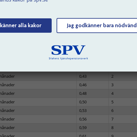
tor för uppsagda med sista dagen som
älld 2017 eller senare
känner alla kakor
Jag godkänner bara nödvänd
abell som visar den anställdas ålder, faktor och månader fö
beräkning
 (år och månader)
Faktor
Månader
0,38
0
månad
0,40
1
månader
0,43
2
månader
0,46
3
månader
0,48
4
månader
0,50
5
månader
0,53
6
månader
0,56
7
månader
0,59
8
månader
0,61
9