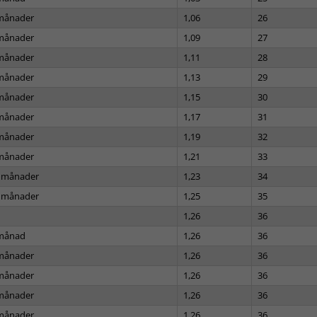
månader
1,06
26
månader
1,09
27
månader
1,11
28
månader
1,13
29
månader
1,15
30
månader
1,17
31
månader
1,19
32
månader
1,21
33
 månader
1,23
34
 månader
1,25
35
1,26
36
månad
1,26
36
månader
1,26
36
månader
1,26
36
månader
1,26
36
månader
1,26
36