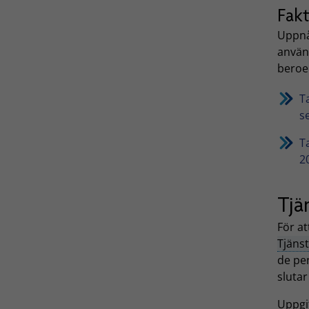
Fak
Uppnå
använd
beroe
T
s
T
2
Tjä
För at
Tjänst
de pe
slutar
Uppgi