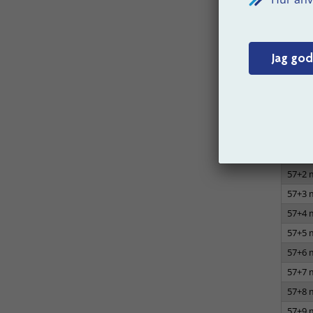
Fak
anst
Jag god
T
Ålder
57
57+1 
57+2 
57+3 
57+4 
57+5 
57+6 
57+7 
57+8 
57+9 