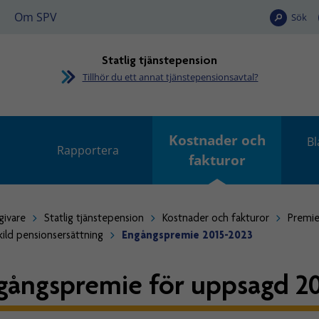
Om SPV
Sök
Statlig tjänstepension
Tillhör du ett annat tjänstepensionsavtal?
Kostnader och
Bl
Rapportera
fakturor
givare
Statlig tjänstepension
Kostnader och fakturor
Premie
kild pensionsersättning
Engångspremie 2015-2023
gångspremie för uppsagd 201