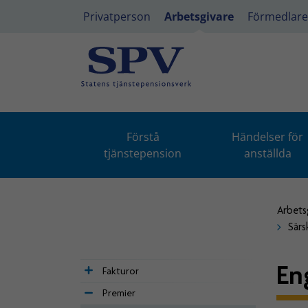
Privatperson
Arbetsgivare
Förmedlare
Förstå
Händelser för
tjänstepension
anställda
Arbets
Särs
En
Fakturor
Premier