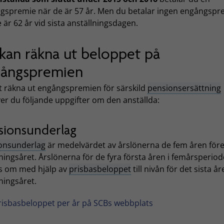
gspremie när de är 57 år. Men du betalar ingen engångspr
 är 62 år vid sista anställningsdagen.
kan räkna ut beloppet på
ångspremien
tt räkna ut engångspremien för särskild
pensionsersättning
er du följande uppgifter om den anställda:
sionsunderlag
onsunderlag
är medelvärdet av årslönerna de fem åren för
ingsåret. Årslönerna för de fyra första åren i femårsperio
s om med hjälp av
prisbasbeloppet
till nivån för det sista år
ningsåret.
risbasbeloppet per år på SCBs webbplats