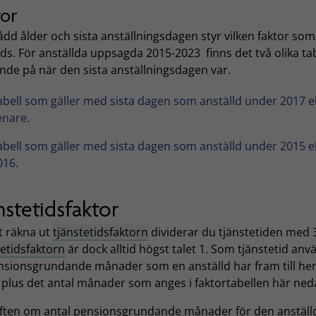
tor
dd ålder och sista anställningsdagen styr vilken faktor som
s. För anställda uppsagda 2015-2023 finns det två olika tab
nde på när den sista anställningsdagen var.
abell som gäller med sista dagen som anställd under 2017 el
enare.
abell som gäller med sista dagen som anställd under 2015 el
016.
nstetidsfaktor
t räkna ut
tjänstetidsfaktorn
dividerar du tjänstetiden med 
etidsfaktorn
är dock alltid högst talet 1. Som tjänstetid anv
nsionsgrundande månader som en anställd har fram till he
 plus det antal månader som anges i faktortabellen här ned
ften om antal pensionsgrundande månader för den anställ