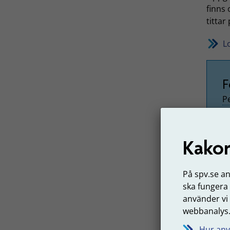
finns 
tittar
L
F
P
K
Kakor
Räk
På spv.se a
Är du 
ska fungera
proce
använder vi
inte e
webbanalys
lönesk
Hur anv