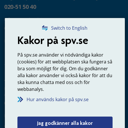
020-51 50 40
Frågor om utbetalning
020-65 00 65
Switch to English
Kakor på spv.se
Kontakta oss
Privatperson – skicka mejl till oss
På spv.se använder vi nödvändiga kakor
(cookies) för att webbplatsen ska fungera så
bra som möjligt för dig. Om du godkänner
alla kakor använder vi också kakor för att du
Arbetsgivare
ska kunna chatta med oss och för
Frågor om administration av tjänstepension från statlig
webbanalys.
anställning
Hur används kakor på spv.se
060-18 75 03
Kontakta oss
Jag godkänner alla kakor
Arbetsgivare – skicka mejl till oss