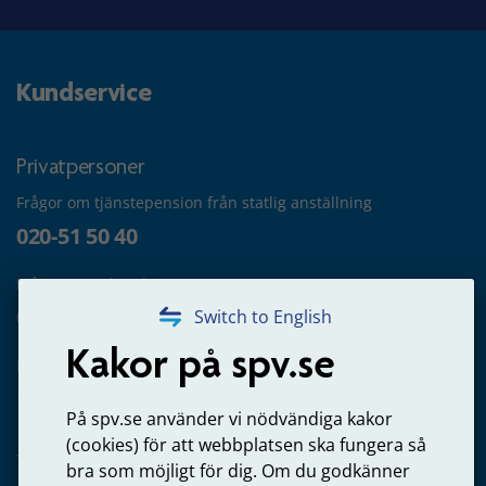
Kundservice
Privatpersoner
Frågor om tjänstepension från statlig anställning
020-51 50 40
Frågor om utbetalning
020-65 00 65
Switch to English
Kakor på spv.se
Kontakta oss
Privatperson – skicka mejl till oss
På spv.se använder vi nödvändiga kakor
(cookies) för att webbplatsen ska fungera så
bra som möjligt för dig. Om du godkänner