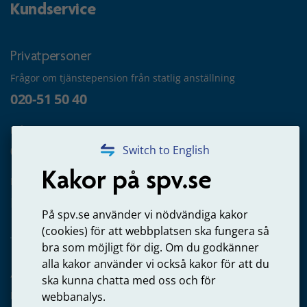
Kundservice
Privatpersoner
Frågor om tjänstepension från statlig anställning
020-51 50 40
Frågor om utbetalning
020-65 00 65
Switch to English
Kakor på spv.se
Kontakta oss
Privatperson – skicka mejl till oss
På spv.se använder vi nödvändiga kakor
(cookies) för att webbplatsen ska fungera så
bra som möjligt för dig. Om du godkänner
alla kakor använder vi också kakor för att du
Arbetsgivare
ska kunna chatta med oss och för
Frågor om administration av tjänstepension från statlig
webbanalys.