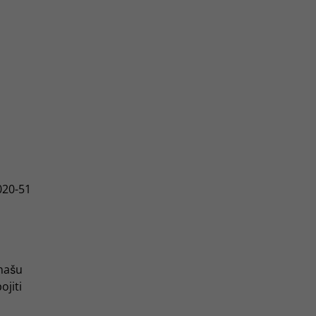
020-51
 našu
ojiti