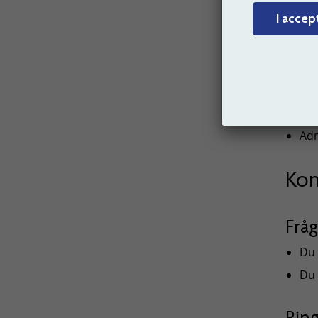
Sva
I accep
arb
Ber
Ber
Inf
Var
Adm
Kon
Frå
Du 
Du 
Rin