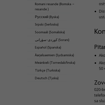
ost
Romani resande (Romska –
resande )
Dis
us
Русский (Ryska)
Srpski (Serbiska)
Kon
Soomaali (Somaliska)
كوردی-سۆرانی (Sorani)
Pita
Español (Spanska)
Ako
Åarjelsaemien (Sydsamiska)
Ako
Meänkieli (Tornedalsfinska)
50 
Türkçe (Turkiska)
Deutsch (Tyska)
Zove
020-br
telefo
sa sl