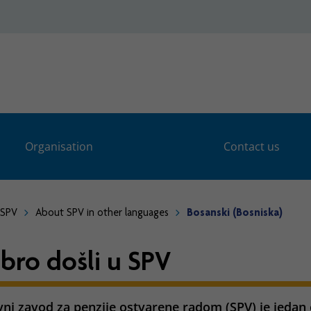
Organisation
Contact us
 SPV
About SPV in other languages
Bosanski (Bosniska)
bro došli u SPV
ni zavod za penzije ostvarene radom (SPV) je jedan