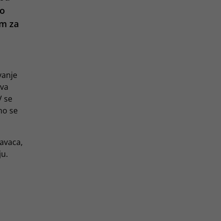
mo
om za
vanje
rva
V se
mo se
avaca,
ju.