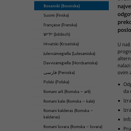
najve
Bosanski (Bosniska)
odgov
Suomi (Finska)
preko
Française (Franska)
posl
ייִדיש (Jiddisch)
Hrvatski (Kroatiska)
U naš 
progno
Julevsámegiella (Lulesamiska)
altern
Davvisámigiella (Nordsamiska)
nalaz
ovim 
فارسی (Persiska)
Polski (Polska)
Odg
da 
Romani arli (Romska – arli)
Izr
Romani kale (Romska – kale)
Izr
Romani kalderas (Romska –
kalderas)
Inf
Romani lovara (Romska – lovara)
Pru