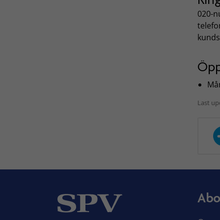
020-nu
telef
kunds
Öpp
Mån
Last up
Abo