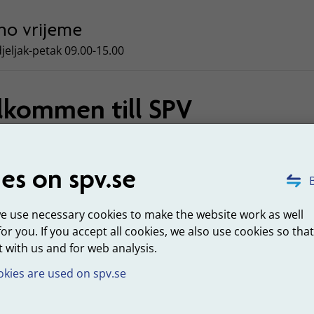
no vrijeme
jeljak-petak 09.00-15.00
lkommen till SPV
s tjänstepensionsverk (SPV) är en av Sveriges största
ntörer av pensionstjänster. Vi ansvarar för att administrer
es on spv.se
ga tjänstepensionen för över 800 000 anställda och pension
B
00 arbetsgivare.
we use necessary cookies to make the website work as well
 uppdrag ingår också att räkna ut pensionspremier samt att
for you. If you accept all cookies, we also use cookies so tha
ra prognoser och statistik till regeringen. Vårt mål är att va
 with us and for web analysis.
lara valet som administratör av den statliga tjänstepension
kies are used on spv.se
nns i Sundsvall och har cirka 270 medarbetare. Vi arbetar b
 med att: