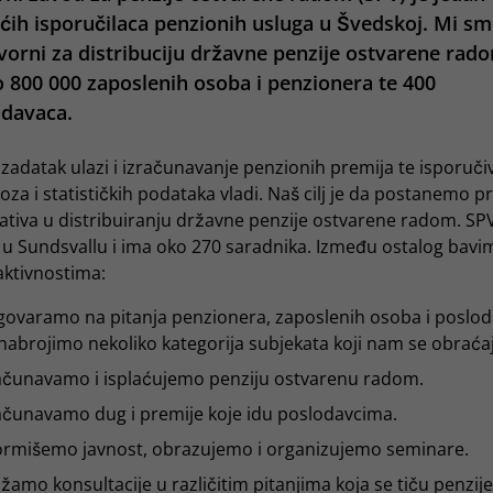
ćih isporučilaca penzionih usluga u Švedskoj. Mi s
orni za distribuciju državne penzije ostvarene rad
 800 000 zaposlenih osoba i penzionera te 400
odavaca.
zadatak ulazi i izračunavanje penzionih premija te isporuči
za i statističkih podataka vladi. Naš cilj je da postanemo p
ativa u distribuiranju državne penzije ostvarene radom. SP
i u Sundsvallu i ima oko 270 saradnika. Između ostalog bavi
aktivnostima:
ovaramo na pitanja penzionera, zaposlenih osoba i poslod
nabrojimo nekoliko kategorija subjekata koji nam se obraća
ačunavamo i isplaćujemo penziju ostvarenu radom.
ačunavamo dug i premije koje idu poslodavcima.
ormišemo javnost, obrazujemo i organizujemo seminare.
žamo konsultacije u različitim pitanjima koja se tiču penzije