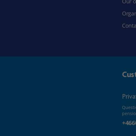
Our o
Organ
Conta
Cus
Priv
Questi
pensio
+466