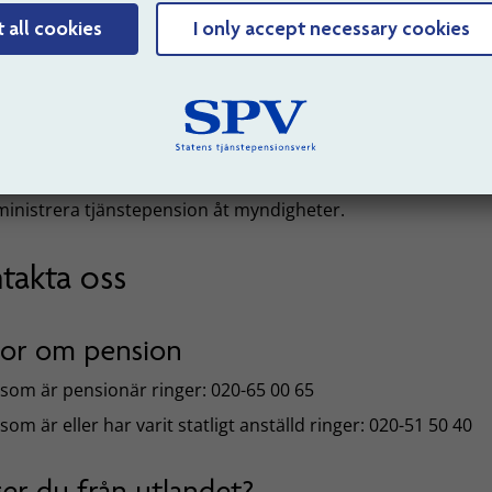
ra på frågor från bland annat pensionärer, anställda och
t all cookies
I only accept necessary cookies
etsgivare.
äkna och betala ut tjänstepension.
äkna skuld- och premier till arbetsgivare.
ormera, utbilda och arrangera seminarier.
a konsultstöd i olika tjänstepensionsfrågor.
inistrera tjänstepension åt myndigheter.
takta oss
gor om pension
som är pensionär ringer: 020-65 00 65
som är eller har varit statligt anställd ringer: 020-51 50 40
ger du från utlandet?