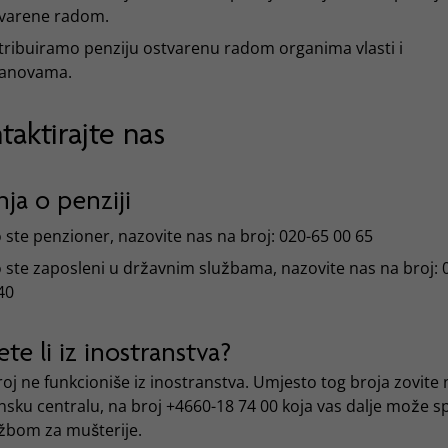
varene radom.
tribuiramo penziju ostvarenu radom organima vlasti i
tanovama.
taktirajte nas
nja o penziji
 ste penzioner, nazovite nas na broj: 020-65 00 65
 ste zaposleni u državnim službama, nazovite nas na broj: 
40
te li iz inostranstva?
oj ne funkcioniše iz inostranstva. Umjesto tog broja zovite
nsku centralu, na broj +4660-18 74 00 koja vas dalje može sp
užbom za mušterije.