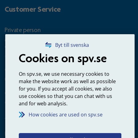
Customer Service
Private person
Questions about occupational pension for goverment
Byt till svenska
employees
Cookies on spv.se
+4660-18 74 00
Questions about payments
On spv.se, we use necessary cookies to
020-65 00 65
make the website work as well as possible
for you. If you accept all cookies, we also
Other ways to contact us
use cookies so that you can chat with us
Contact us
and for web analysis.
How cookies are used on spv.se
Employer