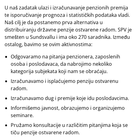
U naš zadatak ulazi i izračunavanje penzionih premija
te isporučivanje prognoza i statističkih podataka vladi.
Naš cilj je da postanemo prva alternativa u
distribuiranju državne penzije ostvarene radom. SPV je
smešten u Sundsvallu i ima oko 270 saradnika. Između
ostalog, bavimo se ovim aktivnostima:
Odgovaramo na pitanja penzionera, zaposlenih
osoba i poslodavaca, da nabrojimo nekoliko
kategorija subjekata koji nam se obraćaju.
Izračunavamo i isplaćujemo penziju ostvarenu
radom.
Izračunavamo dug i premije koje idu poslodavcima.
Informišemo javnost, obrazujemo i organizujemo
seminare.
Pružamo konsultacije u različitim pitanjima koja se
tiču penzije ostvarene radom.