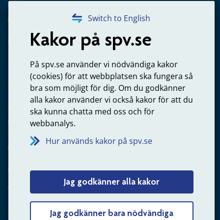
Frågor om utbetalning
020-65 00 65
Switch to English
Kakor på spv.se
Kontakta oss
Privatperson – skicka mejl till oss
På spv.se använder vi nödvändiga kakor
(cookies) för att webbplatsen ska fungera så
bra som möjligt för dig. Om du godkänner
alla kakor använder vi också kakor för att du
Arbetsgivare
ska kunna chatta med oss och för
Frågor om administration av tjänstepension från statlig
webbanalys.
anställning
Hur används kakor på spv.se
060-18 75 03
Kontakta oss
Jag godkänner alla kakor
Arbetsgivare – skicka mejl till oss
Jag godkänner bara nödvändiga