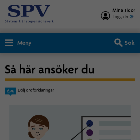
Mina sidor
Logga in
Meny
Sök
Så här ansöker du
Dölj ordförklaringar