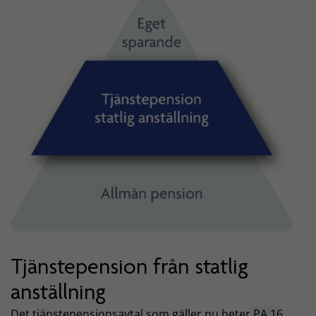
Tjänstepension från statlig
anställning
Det tjänstepensionsavtal som gäller nu heter
PA 16
.