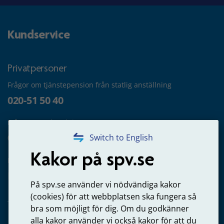
Kundservice
Privatpersoner
Frågor om tjänstepension från statlig anställning
020-51 50 40
Frågor om utbetalning
020-65 00 65
Switch to English
Kakor på spv.se
Kontakta oss
Privatperson – skicka mejl till oss
På spv.se använder vi nödvändiga kakor
(cookies) för att webbplatsen ska fungera så
bra som möjligt för dig. Om du godkänner
alla kakor använder vi också kakor för att du