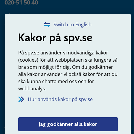
020-51 50 40
Frågor om utbetalning
020-65 00 65
Switch to English
Kakor på spv.se
Kontakta oss
Privatperson – skicka mejl till oss
På spv.se använder vi nödvändiga kakor
(cookies) för att webbplatsen ska fungera så
bra som möjligt för dig. Om du godkänner
alla kakor använder vi också kakor för att du
Arbetsgivare
ska kunna chatta med oss och för
Frågor om administration av tjänstepension från statlig
webbanalys.
anställning
Hur används kakor på spv.se
060-18 75 03
Kontakta oss
Jag godkänner alla kakor
Arbetsgivare – skicka mejl till oss