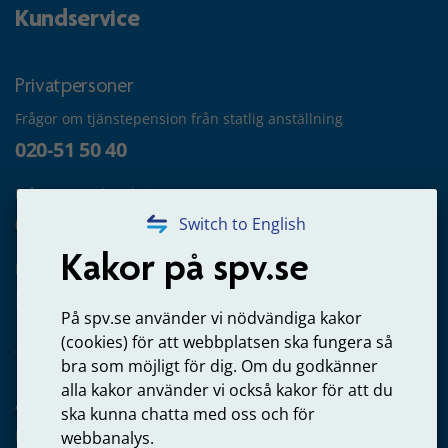
Kundservice
Privatpersoner
Frågor om tjänstepension från statlig anställning
020-51 50 40
Frågor om utbetalning
020-65 00 65
Switch to English
Kakor på spv.se
Kontakta oss
Privatperson – skicka mejl till oss
På spv.se använder vi nödvändiga kakor
(cookies) för att webbplatsen ska fungera så
bra som möjligt för dig. Om du godkänner
alla kakor använder vi också kakor för att du
Arbetsgivare
ska kunna chatta med oss och för
Frågor om administration av tjänstepension från statlig
webbanalys.