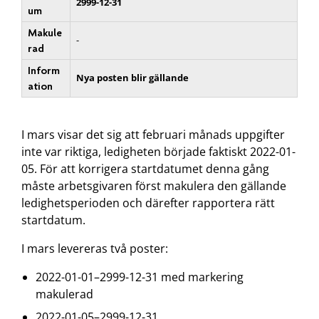
2999-12-31
um
Makule
-
rad
Inform
Nya posten blir gällande
ation
I mars visar det sig att februari månads uppgifter
inte var riktiga, ledigheten började faktiskt 2022-01-
05. För att korrigera startdatumet denna gång
måste arbetsgivaren först makulera den gällande
ledighetsperioden och därefter rapportera rätt
startdatum.
I mars levereras två poster:
2022-01-01–2999-12-31 med markering
makulerad
2022-01-05–2999-12-31