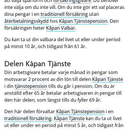
att välja sparform och
försäkringsgivare
. Du behöver
inte välja om du inte vill. Om du inte gör ett val placeras
dina pengar i en
traditionell försäkring
utan
återbetalningsskydd
hos
Kåpan Tjänstepension
. Den
försäkringen heter
Kåpan Valbar
.
Du kan ta ut din valbara del livet ut eller under period
på minst 10 år, och tidigast från 61 år.
Delen Kåpan Tjänste
Din arbetsgivare betalar varje månad in pengar som
motsvarar 2 procent av din lön till delen
Kåpan Tjänste
i din
tjänstepension
tills du går i pension. Om du är
anställd efter 65 år betalar arbetsgivaren in pengar till
den här delen, som längst tills du fyller 69 år.
Den här delen förvaltar
Kåpan Tjänstepension
i en
traditionell försäkring
.
Kåpan Tjänste
kan du ta ut livet
ut eller under en period på minst 5 år, och tidigast från