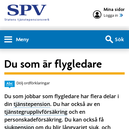
Mina sidor
Logga in
Meny
Sök
Du som är flygledare
Dölj ordförklaringar
Du som jobbar som flygledare har flera delar i
din
tjänstepension
. Du har också av en
tjänstegrupplivförsäkring
och en
personskadeförsäkring. Du kan också få
sjukpension
om du blir långvarigt sjuk, och