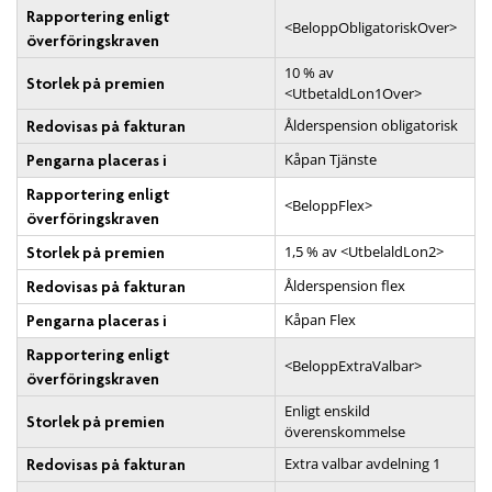
Rapportering enligt
<BeloppObligatoriskOver>
överföringskraven
10 % av
Storlek på premien
<UtbetaldLon1Over>
Ålderspension obligatorisk
Redovisas på fakturan
Kåpan Tjänste
Pengarna placeras i
Rapportering enligt
<BeloppFlex>
överföringskraven
1,5 % av <UtbelaldLon2>
Storlek på premien
Ålderspension flex
Redovisas på fakturan
Kåpan Flex
Pengarna placeras i
Rapportering enligt
<BeloppExtraValbar>
överföringskraven
Enligt enskild
Storlek på premien
överenskommelse
Extra valbar avdelning 1
Redovisas på fakturan