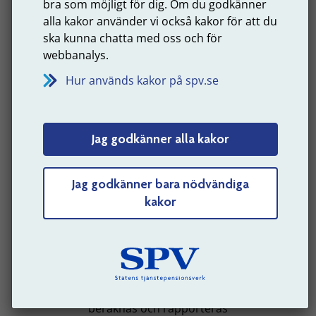
bra som möjligt för dig. Om du godkänner
50 000 kr samt 3 000 kr i övriga
alla kakor använder vi också kakor för att du
tjänstepensionsgrundande löneförmåner.
ska kunna chatta med oss och för
Leveransmånad:
2025-02
webbanalys.
Anställningsnummer:
1
Hur används kakor på spv.se
Anställningstyp:
H1
Anställningsperiod:
2023-11-01–pågående
Jag godkänner alla kakor
Månadslön:
50 000 kr
Övriga tjänstepensionsgrundande
löneförmåner:
3 000 kronor
Jag godkänner bara nödvändiga
kakor
Överstiger lönen för aktuell månad en tolftedel
av 7,5
inkomstbasbelopp
:
Ja
(En tolftedel av 7,5
inkomstbasbelopp
för år
2025 = 50 375 kr)
Tabellen visar hur värdet för respektive fält ska
beräknas och rapporteras