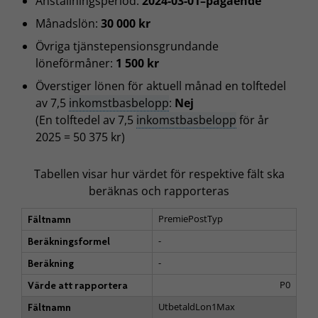
Anställningsperiod:
2024-03-01–pågående
Månadslön:
30 000 kr
Övriga tjänstepensionsgrundande
löneförmåner:
1 500 kr
Överstiger lönen för aktuell månad en tolftedel
av 7,5
inkomstbasbelopp
:
Nej
(En tolftedel av 7,5
inkomstbasbelopp
för år
2025 = 50 375 kr)
Tabellen visar hur värdet för respektive fält ska
beräknas och rapporteras
PremiePostTyp
Fältnamn
-
Beräkningsformel
-
Beräkning
P0
Värde att rapportera
UtbetaldLon1Max
Fältnamn