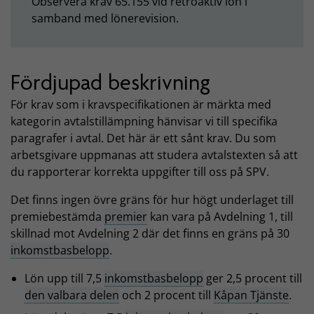
Observera krav 65.155 vid retroaktiv lön i
samband med lönerevision.
Fördjupad beskrivning
För krav som i kravspecifikationen är märkta med
kategorin avtalstillämpning hänvisar vi till specifika
paragrafer i avtal. Det här är ett sånt krav. Du som
arbetsgivare uppmanas att studera avtalstexten så att
du rapporterar korrekta uppgifter till oss på SPV.
Det finns ingen övre gräns för hur högt underlaget till
premiebestämda
premier
kan vara på Avdelning 1, till
skillnad mot Avdelning 2 där det finns en gräns på 30
inkomstbasbelopp
.
Lön upp till 7,5
inkomstbasbelopp
ger 2,5 procent till
den valbara delen
och 2 procent till
Kåpan Tjänste
.