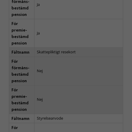
förmåns­
Ja
bestämd
pension
För
premie­
Ja
bestämd
pension
Skattepliktigt resekort
Fältnamn
För
förmåns­
Nej
bestämd
pension
För
premie­
Nej
bestämd
pension
Styrelsearvode
Fältnamn
För