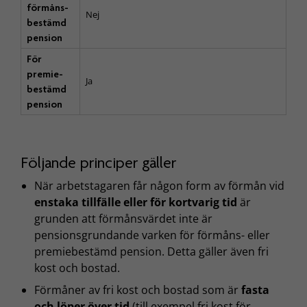
förmåns­
Nej
bestämd
pension
För
premie­
Ja
bestämd
pension
Följande principer gäller
När arbetstagaren får någon form av förmån vid
enstaka tillfälle eller för kortvarig tid
är
grunden att förmånsvärdet inte är
pensionsgrundande varken för förmåns- eller
premiebestämd pension. Detta gäller även fri
kost och bostad.
Förmåner av fri kost och bostad som är
fasta
och löper över tid
(till exempel fri kost för