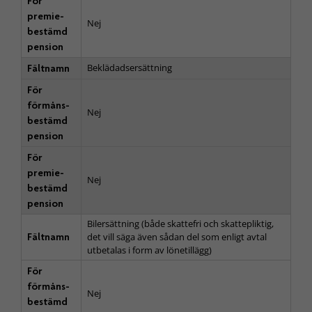
För
premie­
Nej
bestämd
pension
Beklädadsersättning
Fältnamn
För
förmåns­
Nej
bestämd
pension
För
premie­
Nej
bestämd
pension
Bilersättning (både skattefri och skattepliktig,
Fältnamn
det vill säga även sådan del som enligt avtal
utbetalas i form av lönetillägg)
För
förmåns­
Nej
bestämd