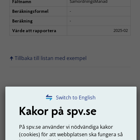
SamordningsManad
Fältnamn
-
Beräkningsformel
-
Beräkning
2025-02
Värde att rapportera
🠉 Tillbaka till listan med exempel
Exempel: Beräkning och
Switch to English
rapportering vid lön över en
Kakor på spv.se
tolftedel av 7,5 inkomstbasbelopp,
Avdelning 1
På spv.se använder vi nödvändiga kakor
(cookies) för att webbplatsen ska fungera så
Marias utbetalda lön är 53 000 kr. Månadslönen är