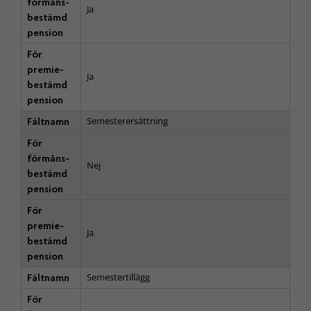
förmåns­
Ja
bestämd
pension
För
premie­
Ja
bestämd
pension
Semesterersättning
Fältnamn
För
förmåns­
Nej
bestämd
pension
För
premie­
Ja
bestämd
pension
Semestertillägg
Fältnamn
För