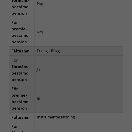
förmåns­
Nej
bestämd
pension
För
premie­
Nej
bestämd
pension
Fridagstillägg
Fältnamn
För
förmåns­
Ja
bestämd
pension
För
premie­
Ja
bestämd
pension
Instrumentersättning
Fältnamn
För