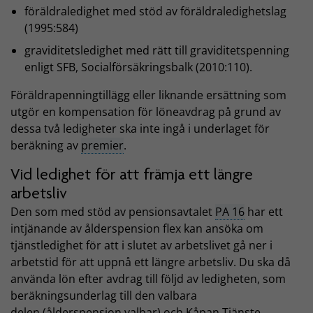
föräldraledighet med stöd av föräldraledighetslag
(1995:584)
graviditetsledighet med rätt till graviditetspenning
enligt SFB, Socialförsäkringsbalk (2010:110).
Föräldrapenningtillägg eller liknande ersättning som
utgör en kompensation för löneavdrag på grund av
dessa två ledigheter ska inte ingå i underlaget för
beräkning av
premier
.
Vid ledighet för att främja ett längre
arbetsliv
Den som med stöd av pensionsavtalet
PA 16
har ett
intjänande av ålderspension flex kan ansöka om
tjänstledighet för att i slutet av arbetslivet gå ner i
arbetstid för att uppnå ett längre arbetsliv. Du ska då
använda lön efter avdrag till följd av ledigheten, som
beräkningsunderlag till den valbara
delen (ålderspension valbar) och Kåpan Tjänste