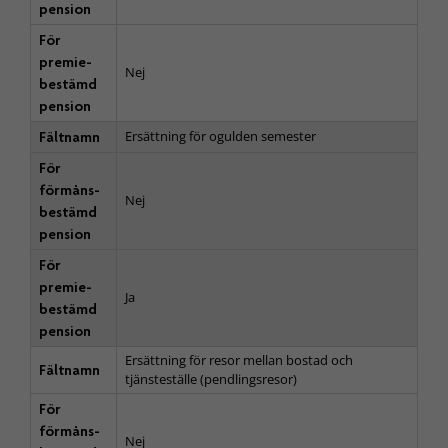
pension
För
premie­
Nej
bestämd
pension
Ersättning för ogulden semester
Fältnamn
För
förmåns­
Nej
bestämd
pension
För
premie­
Ja
bestämd
pension
Ersättning för resor mellan bostad och
Fältnamn
tjänsteställe (pendlingsresor)
För
förmåns­
Nej