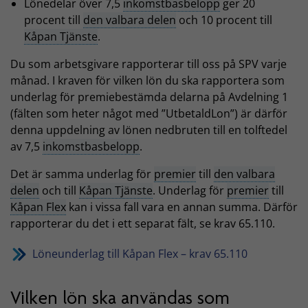
Lönedelar över 7,5
inkomstbasbelopp
ger 20
procent till
den valbara delen
och 10 procent till
Kåpan Tjänste
.
Du som arbetsgivare rapporterar till oss på SPV varje
månad. I kraven för vilken lön du ska rapportera som
underlag för premiebestämda delarna på Avdelning 1
(fälten som heter något med ”UtbetaldLon”) är därför
denna uppdelning av lönen nedbruten till en tolftedel
av 7,5
inkomstbasbelopp
.
Det är samma underlag för
premier
till
den valbara
delen
och till
Kåpan Tjänste
. Underlag för
premier
till
Kåpan Flex
kan i vissa fall vara en annan summa. Därför
rapporterar du det i ett separat fält, se krav 65.110.
Löneunderlag till Kåpan Flex – krav 65.110
Vilken lön ska användas som