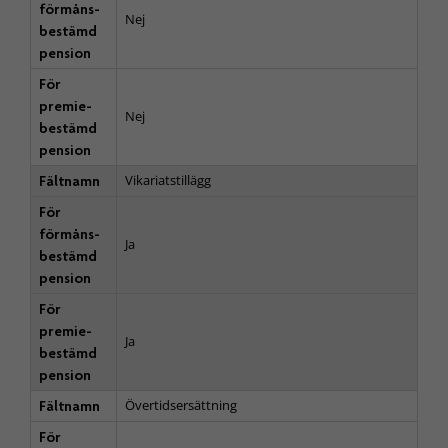
förmåns­
Nej
bestämd
pension
För
premie­
Nej
bestämd
pension
Vikariatstillägg
Fältnamn
För
förmåns­
Ja
bestämd
pension
För
premie­
Ja
bestämd
pension
Övertidsersättning
Fältnamn
För