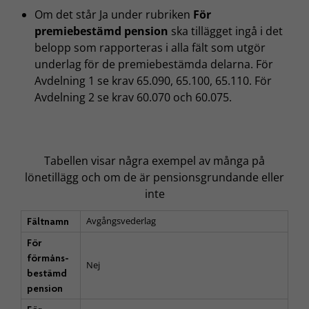
Om det står Ja under rubriken
För
premiebestämd pension
ska tillägget ingå i det
belopp som rapporteras i alla fält som utgör
underlag för de premiebestämda delarna. För
Avdelning 1 se krav 65.090, 65.100, 65.110. För
Avdelning 2 se krav 60.070 och 60.075.
Tabellen visar några exempel av många på
lönetillägg och om de är pensionsgrundande eller
inte
Avgångsvederlag
Fältnamn
För
förmåns­
Nej
bestämd
pension