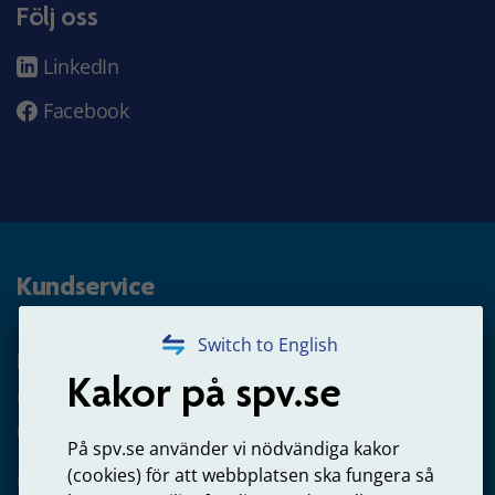
Följ oss
LinkedIn
Facebook
Kundservice
Switch to English
Privatpersoner
Kakor på spv.se
Frågor om tjänstepension från statlig anställning
020-51 50 40
På spv.se använder vi nödvändiga kakor
(cookies) för att webbplatsen ska fungera så
Frågor om utbetalning