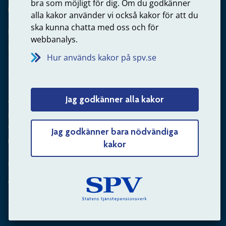
bra som möjligt för dig. Om du godkänner
020-65 00 65
alla kakor använder vi också kakor för att du
ska kunna chatta med oss och för
Kontakta oss
webbanalys.
Privatperson – skicka mejl till oss
Hur används kakor på spv.se
Arbetsgivare
Jag godkänner alla kakor
Frågor om administration av tjänstepension från statlig
anställning
Jag godkänner bara nödvändiga
060-18 75 03
kakor
Kontakta oss
Arbetsgivare – skicka mejl till oss