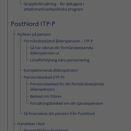
Grupplivförsäkring – för deltagare i
arbetsmarknadspolitiska program
PostNord ITP-P
Nyfiken på pension
Förmånsbestämd ålderspension – ITP-P
Så här räknas din förmånsbestämda
ålderspension ut
Löneförhöjning nära pensionering
Kompletterande ålderspension
Pensionsbesked (ITP-P)
Pensionsbesked för din förmånsbestämda
ålderspension
Besked om fribrev
Försäkringsbesked om din tjänstepension
Så finansieras din pension från PostNord
Händelser i livet
Nyanställd hos PostNord